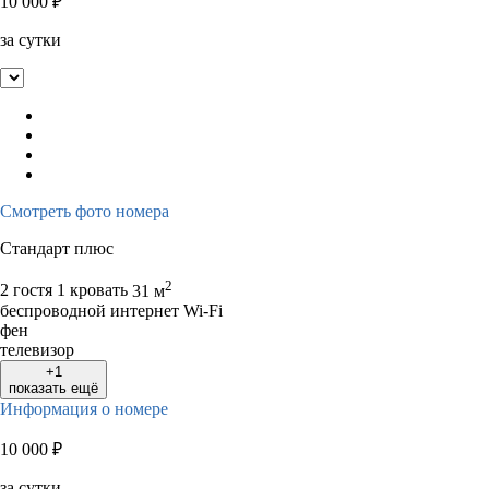
10 000
₽
за сутки
Смотреть фото номера
Стандарт плюс
2
2 гостя
1 кровать
31 м
беспроводной интернет Wi-Fi
фен
телевизор
+1
показать ещё
Информация о номере
10 000
₽
за сутки