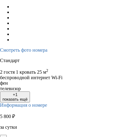
3
4
5
6
7
8
9
7
8
9
1
10
11
12
13
14
15
16
14
15
16
1
17
18
19
20
21
22
23
21
22
23
2
24
25
26
27
28
29
30
28
29
30
Смотреть фото номера
31
Стандарт
2
2 гостя
1 кровать
25 м
беспроводной интернет Wi-Fi
фен
телевизор
+1
показать ещё
Информация о номере
5 800
₽
за сутки