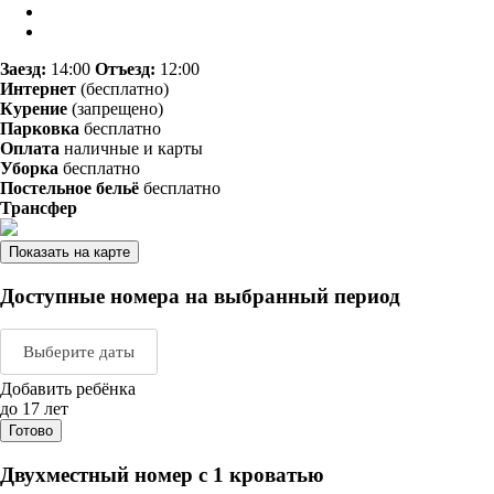
Заезд:
14:00
Отъезд:
12:00
Интернет
(бесплатно)
Курение
(запрещено)
Парковка
бесплатно
Оплата
наличные и карты
Уборка
бесплатно
Постельное бельё
бесплатно
Трансфер
Показать на карте
Доступные номера на выбранный период
Выберите даты
Добавить ребёнка
Август 2026
Сентяб
до 17 лет
Готово
пн
вт
ср
чт
пт
сб
вс
пн
вт
ср
ч
Двухместный номер с 1 кроватью
1
2
1
2
3